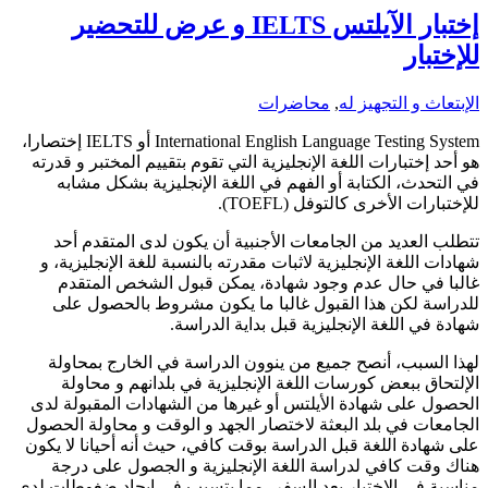
إختبار الآيلتس IELTS و عرض للتحضير
للإختبار
الإبتعاث و التجهيز له
,
محاضرات
International English Language Testing System أو IELTS إختصارا،
هو أحد إختبارات اللغة الإنجليزية التي تقوم بتقييم المختبر و قدرته
في التحدث، الكتابة أو الفهم في اللغة الإنجليزية بشكل مشابه
للإختبارات الأخرى كالتوفل (TOEFL).
تتطلب العديد من الجامعات الأجنبية أن يكون لدى المتقدم أحد
شهادات اللغة الإنجليزية لاثبات مقدرته بالنسبة للغة الإنجليزية، و
غالبا في حال عدم وجود شهادة، يمكن قبول الشخص المتقدم
للدراسة لكن هذا القبول غالبا ما يكون مشروط بالحصول على
شهادة في اللغة الإنجليزية قبل بداية الدراسة.
لهذا السبب، أنصح جميع من ينوون الدراسة في الخارج بمحاولة
الإلتحاق ببعض كورسات اللغة الإنجليزية في بلدانهم و محاولة
الحصول على شهادة الأيلتس أو غيرها من الشهادات المقبولة لدى
الجامعات في بلد البعثة لاختصار الجهد و الوقت و محاولة الحصول
على شهادة اللغة قبل الدراسة بوقت كافي، حيث أنه أحيانا لا يكون
هناك وقت كافي لدراسة اللغة الإنجليزية و الجصول على درجة
مناسبة في الإختبار بعد السفر، مما يتسبب في إيجاد ضغوطات لدى