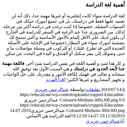
أهمية لغة الدراسة
لغة الدراسة سواء كانت إنجليزية أو غيرها مهمة جدا، ذلك أنه لن
تعتمد عليها فقط في دراستك، بل في جميع أمورك حياتك في
السنوات المقبلة، خصوصا إذا كنت ترغب في دراسة أكثر من مرحلة.
لذلك، من الضروري جدا عند الرغبة في السفر للدراسة في الخارج
أن يكون لديك على الأقل إلمام بالأمور الأساسية و التي تسمح لك
بتمشية أمورك سواء في المطار (خصوصا في الإجابة على الأسئلة
العديدة التي قد تطرح عليك)، أو للركوب في وسيلة مواصلات ما و
حتى وصولك إلى مقر سكنك أو الفندق و البدء في البحث عن سكن.
و كل هذا شئ و أهمية اللغة في نفس الدراسة شئ آخر،
فاللغة مهمة
جدا لأبعد الحدود في دراستك
و هي السبب الأول بعد توفيق الله
سبحانه و تعالى في فهمك لكافة الأمور و مقدرتك على حلّ الواجبات
و تجهيز المشاريع و غيرها الكثير!
اقرأ المزيد
4 تعليقات
/
2010/07/14
/
بواسطة
عبدالرحمن حريري
https://educad.me/wp-content/uploads/cropped-Educadme-
0
0
Coloured-Medium-300x300.png
عبدالرحمن حريري
https://educad.me/wp-content/uploads/cropped-Educadme-
Coloured-Medium-300x300.png
عبدالرحمن حريري
2010-07-14
2010-07-14 19:12:50
19:12:50
لغة الدراسة هي الأساس