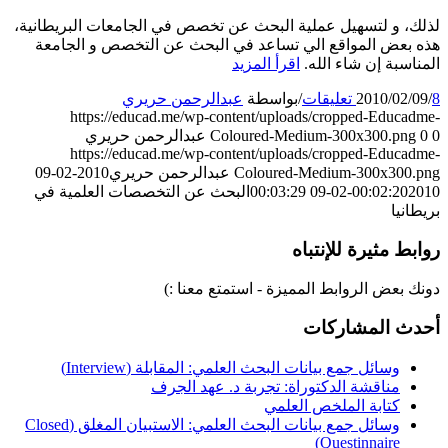
لذلك، و لتسهيل عملية البحث عن تخصص في الجامعات البريطانية،
هذه بعض المواقع الي تساعد في البحث عن التخصص و الجامعة
المناسبة إن شاء الله.
اقرأ المزيد
8 تعليقات
/
2010/02/09
/
بواسطة
عبدالرحمن حريري
https://educad.me/wp-content/uploads/cropped-Educadme-
0
0
Coloured-Medium-300x300.png
عبدالرحمن حريري
https://educad.me/wp-content/uploads/cropped-Educadme-
Coloured-Medium-300x300.png
عبدالرحمن حريري
2010-02-09
2010-02-09 00:03:29
00:02:20
البحث عن التخصصات العلمية في
بريطانيا
روابط مثيرة للإنتباه
دونك بعض الروابط المميزة - استمتع معنا :)
أحدث المشاركات
وسائل جمع بيانات البحث العلمي: المقابلة (Interview)
مناقشة الدكتوراة: تجربة د. عهد الجرف
كتابة الملخص العلمي
وسائل جمع بيانات البحث العلمي: الاستبيان المغلق (Closed
Questinnaire)