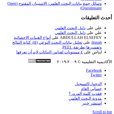
وسائل جمع بيانات البحث العلمي: الاستبيان المفتوح (Open
Questinnaire)
أحدث التعليقات
علي
على
دليل البحث العلمي
علي
على
دليل البحث العلمي
ABDULLAH ELSEFEY
على
أنواع العينات الإحصائية
drasah
على
تحليل بيانات البحث النوعي (٥): كتابة النتائج
وتفسيرها بطريقة PEEL
ايناس
على
٤ مستويات لقياس البيانات لابد أن تعرفها
الأكاديمية التعليمية © ٢٠٠٩-٢٠١٩
Facebook
Twitter
الدخول/التسجيل
حسابي العام
فقدت كلمة المرور؟
مدونة البحث العلمي
استشر خبير
Scroll to top