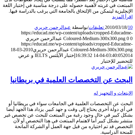
المبتعث في غربته لأهمية حصوله على درجة مناسبة في إختبار اللغة
الإنجليزية ليتمكن من الإلتحاق بالجامعة التي يرغب بالدراسة فيها.
اقرأ المزيد
10 تعليقات
/
2010/03/18
/
بواسطة
عبدالرحمن حريري
https://educad.me/wp-content/uploads/cropped-Educadme-
0
0
Coloured-Medium-300x300.png
عبدالرحمن حريري
https://educad.me/wp-content/uploads/cropped-Educadme-
Coloured-Medium-300x300.png
عبدالرحمن حريري
2010-03-18
2014-04-14 16:39:32
03:40:05
إختبار الآيلتس IELTS و عرض
للتحضير للإختبار
البحث عن التخصصات العلمية في بريطانيا
الإبتعاث و التجهيز له
البحث عن التخصصات العلمية في الجامعات سواء في بريطانيا أو
في أي دولة أخرى يحتاج إلى وقت و جهد كبير. يزداد هذا الجهد أيضا
بشكل كبير في حال وجود رغبة من المبتعث للبحث عن تخصص غير
منتشر بشكل كبير أما لاهتمام المبتعث في هذا التخصص أو لأن
التخصص قد تم اختياره من قبل جهة العمل أو الشركة المانحة
للمنحة الدراسية.