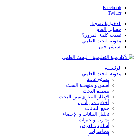
Facebook
Twitter
الدخول/التسجيل
حسابي العام
فقدت كلمة المرور؟
مدونة البحث العلمي
استشر خبير
الرئيسية
مدونة البحث العلمي
نصائح عامة
أسس و منهجية البحث
تصميم البحث
الإطار النظري/متن البحث
أخلاقيات و آداب
جمع البيانات
تحليل البيانات و الإحصاء
تجارب و خبرات
أساليب العرض
محاضرات