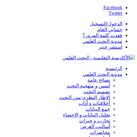
Facebook
Twitter
الدخول/التسجيل
حسابي العام
فقدت كلمة المرور؟
مدونة البحث العلمي
استشر خبير
الرئيسية
مدونة البحث العلمي
نصائح عامة
أسس و منهجية البحث
تصميم البحث
الإطار النظري/متن البحث
أخلاقيات و آداب
جمع البيانات
تحليل البيانات و الإحصاء
تجارب و خبرات
أساليب العرض
محاضرات