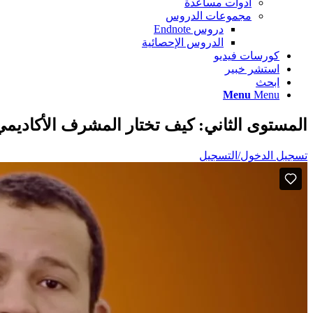
أدوات مساعدة
مجموعات الدروس
دروس Endnote
الدروس الإحصائية
كورسات فيديو
استشر خبير
ابحث
Menu
Menu
المستوى الثاني: كيف تختار المشرف الأكاديم
تسجيل الدخول/التسجيل