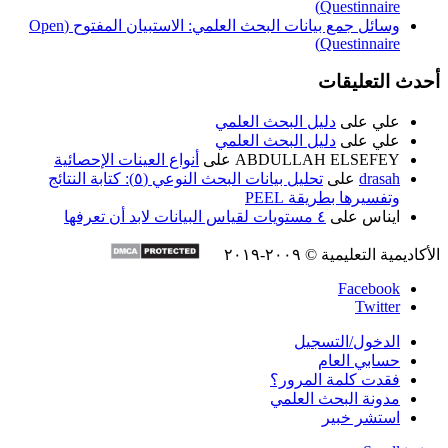
Questinnaire)
وسائل جمع بيانات البحث العلمي: الاستبيان المفتوح (Open
Questinnaire)
أحدث التعليقات
علي
على
دليل البحث العلمي
علي
على
دليل البحث العلمي
ABDULLAH ELSEFEY
على
أنواع العينات الإحصائية
drasah
على
تحليل بيانات البحث النوعي (٥): كتابة النتائج
وتفسيرها بطريقة PEEL
ايناس
على
٤ مستويات لقياس البيانات لابد أن تعرفها
الأكاديمية التعليمية © ٢٠٠٩-٢٠١٩
Facebook
Twitter
الدخول/التسجيل
حسابي العام
فقدت كلمة المرور؟
مدونة البحث العلمي
استشر خبير