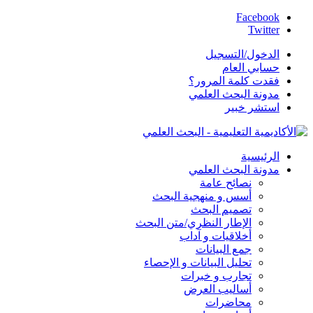
Facebook
Twitter
الدخول/التسجيل
حسابي العام
فقدت كلمة المرور؟
مدونة البحث العلمي
استشر خبير
الرئيسية
مدونة البحث العلمي
نصائح عامة
أسس و منهجية البحث
تصميم البحث
الإطار النظري/متن البحث
أخلاقيات و آداب
جمع البيانات
تحليل البيانات و الإحصاء
تجارب و خبرات
أساليب العرض
محاضرات