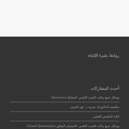
روابط مثيرة للإنتباه
أحدث المشاركات
وسائل جمع بيانات البحث العلمي: المقابلة (Interview)
مناقشة الدكتوراة: تجربة د. عهد الجرف
كتابة الملخص العلمي
وسائل جمع بيانات البحث العلمي: الاستبيان المغلق (Closed Questinnaire)