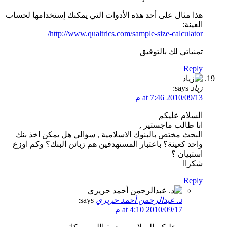
هذا مثال على أحد هذه الأدوات التي يمكنك إستخدامها لحساب
العينة:
http://www.qualtrics.com/sample-size-calculator/
تمنياتي لك بالتوفيق
Reply
زياد
says:
2010/09/13 at 7:46 م
السلام عليكم
انا طالب ماجستير ,
البحث مختص بالبنوك الاسلامية , سؤالي هل يمكن اخذ بنك
واحد كعينة؟ باعتبار المستهدفين هم زبائن البنك؟ وكم اوزع
استبيان ؟
شكراا
Reply
د. عبدالرحمن أحمد حريري
says:
2010/09/17 at 4:10 م