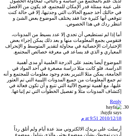
لديك علم بالمجتمع من أساسه و بالتالي، لمحاولة الحصول
على عينة ممثلة قدر الإمكان للمجتمع، قد يكون من الأفضل
في حالتك أخذ جميع الحالات التي وجدتيها، إلا في حالة كنت
تتوقعي أنها كثيرة جدا فقد يختلف الموضوع بعض الشئ و
انتظر ردك في هذا الخصوص.
أما إذا لم تستطيعي أن تجدي إلا عدد بسيط من المدونات،
فتقومي بجمع المعلومات منها و بعد ذلك يمكن إجراء بعض
الإختبارات الإحصائية في محاولة لتقدير المتوسط و الإنحراف
المعياري و الذي قد يساعد في معرفة خصائص المجتمع.
الموضوع أيضا يعتمد على الدرجة العلمية أو مدى أهمية
الدراسة، فلو كانت مثلا دراسة مصغرة في أحد المواد في
الجامعة، يمكن مثلا التبرير بعدم وجود معلومات للمجتمع و أنه
تم جمع المعلومات من جميع المدونات الليبية التي تم العثور
عليها، مع أهمية توضيح الآلية التي تتبع و أن تكون فعالة في
إكتشاف المدونات مثلا و تفصيل الخطوات التي تم إتباعها.
Reply
hayfa
says:
2010/12/18 at 9:51 م
أرسلت على بريدك الالكتروني منذ عدة أيام ولم أتلق رداً
أردت توجيهك بشأن موضوع بحثي والذي يتناول موضوع