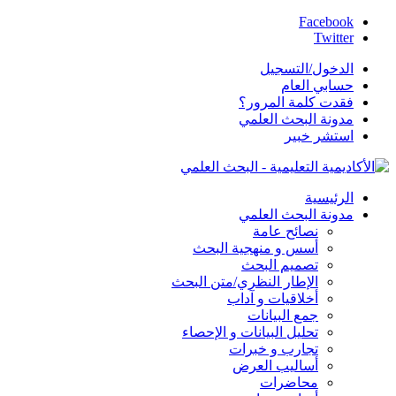
Facebook
Twitter
الدخول/التسجيل
حسابي العام
فقدت كلمة المرور؟
مدونة البحث العلمي
استشر خبير
الرئيسية
مدونة البحث العلمي
نصائح عامة
أسس و منهجية البحث
تصميم البحث
الإطار النظري/متن البحث
أخلاقيات و آداب
جمع البيانات
تحليل البيانات و الإحصاء
تجارب و خبرات
أساليب العرض
محاضرات