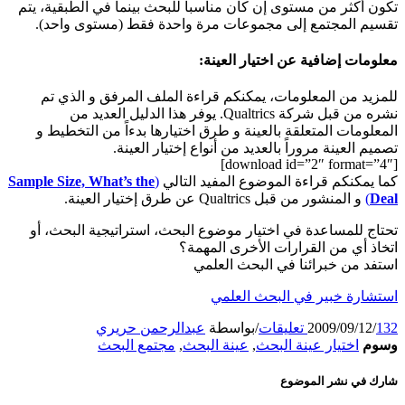
تكون أكثر من مستوى إن كان مناسبا للبحث بينما في الطبقية، يتم
تقسيم المجتمع إلى مجموعات مرة واحدة فقط (مستوى واحد).
معلومات إضافية عن اختيار العينة:
للمزيد من المعلومات، يمكنكم قراءة الملف المرفق و الذي تم
نشره من قبل شركة Qualtrics. يوفر هذا الدليل العديد من
المعلومات المتعلقة بالعينة و طرق اختيارها بدءاً من التخطيط و
تصميم العينة مروراً بالعديد من أنواع إختيار العينة.
[download id=”2″ format=”4″]
كما يمكنكم قراءة الموضوع المفيد التالي
(
Sample Size, What’s the
Deal
)
و المنشور من قبل Qualtrics عن طرق إختيار العينة.
تحتاج للمساعدة في اختيار موضوع البحث، استراتيجية البحث، أو
اتخاذ أي من القرارات الأخرى المهمة؟
استفد من خبرائنا في البحث العلمي
استشارة خبير في البحث العلمي
132 تعليقات
/
2009/09/12
/
بواسطة
عبدالرحمن حريري
وسوم
اختيار عينة البحث
,
عينة البحث
,
مجتمع البحث
شارك في نشر الموضوع