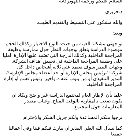
السلام عليكم ورحمة اللهوبركاته
د.حريري
والله مشكور على التبسيط والتقديم الطيب.
وبعد:
تواجهني مشكلة العينة من حيث: النوع،الاختيار وكذلك الحجم.
موضوع الدراسة يتعلق بوجهات النظر حول ممارسة وظيفة
المراجعة الداخلية وكذلك الدرجة التي تعتمد عليها الإدارة العليا
على وظيفة المراجعة الداخلية في تحقيق أهداف الشركة.
وجهات النظر سوف تعتمد على ثلاثة أشخاص داخل كل
شركة:1-رئيس مجلس الإدارة أو احد أعضاء مجلس الإدارة،2-
المدير التنفيذي أو من ينوب عنه 3-واخيرا رئيس قسم او إدارة
المراجعة الداخلية.
علما بأن الإطار العام لمجتمع الدراسة غير واضح ويكاد ان
يكون صعب بالمقارنة بالوقت المتاح، وغياب مصدر
المعلومات حول المجتمع.
نرجوا منكم المساعدة ولكم جزيل الشكر والإحترام
كما نسأل الله العلي القدير ان يبارك فيكم فينا وفي أعمالنا
جميعا