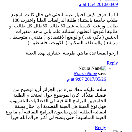
2010/03/09 at 1:54 م
انا ما بعرف كيف اختيار عينة لبحثي في حال كانت المجتع
طلاب جامعة باستثناء طلبة الدراسات العليا واخترت 100
طالب وزعت الاستبانة على 50 طالبة 50طال كل طالب او
طالبة اشوفها اعطيهم استبانة علما باني ماخذ متغيرات
الجنس ( ذكر،انثى ) والوضع الاقتصادي ( متدني ، متوسط ،
مرتفع ) والمنطقة السكنية ( الكويت ، فلسطين )
ارجو المساعدة ما هي طريقة اختياري لهذه العينة
Reply
Noura Nane
says:
2017/05/26 at 9:07 م
سلام عليكم معك نورة من الجزائر أريد توضيح من
فضلك مثلاً اذا كان الموضوع حول استخدام الطلبة
الجامعيين للبرامج الثقافية في الفضائيات التلفزيونية
فهل نوع العينة هي العينة القصدية أي أختار بصفة
انتقائية الطلبة الذين يتابعون البرامج الثقافية أم ما نوع
العينة المناسبة؟ حتى يتضح لي أكثر جزاك الله خيراً
Reply