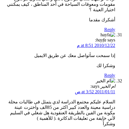
مقومات ومعوقات السياحة في أحد المناطق ، كيف يمكنني
اختيار العينة ؟
أشكرك مقدما
Reply
hayfa
says:
2010/12/22 at 8:51 م
إذا سمحت سأتواصل معك عن طريق الايميل
وشكرا لك
Reply
ام الخير
says:
2011/01/11 at 3:52 ص
السلام عليكم مجتمع الدراسة لدي يتمثل في طالبات محلة
دراسية معينة والعدد كبير اكثر من 85الف واخترت عينة
مكونة من الفين بالطريقة العنقودية هل شغلي في السليم
لأني خايفة من تعليقات الدكاترة .( للأهمية )
وشكراً