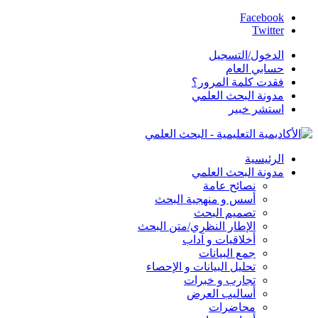
Facebook
Twitter
الدخول/التسجيل
حسابي العام
فقدت كلمة المرور؟
مدونة البحث العلمي
استشر خبير
الرئيسية
مدونة البحث العلمي
نصائح عامة
أسس و منهجية البحث
تصميم البحث
الإطار النظري/متن البحث
أخلاقيات و آداب
جمع البيانات
تحليل البيانات و الإحصاء
تجارب و خبرات
أساليب العرض
محاضرات