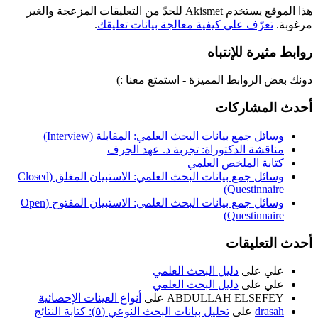
هذا الموقع يستخدم Akismet للحدّ من التعليقات المزعجة والغير
مرغوبة.
تعرّف على كيفية معالجة بيانات تعليقك
.
روابط مثيرة للإنتباه
دونك بعض الروابط المميزة - استمتع معنا :)
أحدث المشاركات
وسائل جمع بيانات البحث العلمي: المقابلة (Interview)
مناقشة الدكتوراة: تجربة د. عهد الجرف
كتابة الملخص العلمي
وسائل جمع بيانات البحث العلمي: الاستبيان المغلق (Closed
Questinnaire)
وسائل جمع بيانات البحث العلمي: الاستبيان المفتوح (Open
Questinnaire)
أحدث التعليقات
علي
على
دليل البحث العلمي
علي
على
دليل البحث العلمي
ABDULLAH ELSEFEY
على
أنواع العينات الإحصائية
drasah
على
تحليل بيانات البحث النوعي (٥): كتابة النتائج