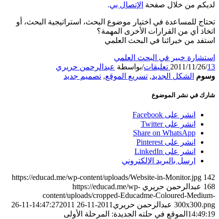
لديكم من خلال صفحة
الإتصال بي
.
تحتاج للمساعدة في اختيار موضوع البحث، استراتيجية البحث، أو
اتخاذ أي من القرارات الأخرى المهمة؟
استفد من خبرائنا في البحث العلمي
استشارة خبير في البحث العلمي
13 تعليقات
/
2011/11/26
/
بواسطة
عبدالرحمن حريري
وسوم
الشكل الجديد
,
تسريع الموقع
,
تصميم جديد
شارك في نشر الموضوع
انشر على Facebook
انشر على Twitter
Share on WhatsApp
انشر على Pinterest
انشر على LinkedIn
ارسل بالبريد الإلكتروني
https://educad.me/wp-content/uploads/Website-in-Monitor.jpg
142
168
عبدالرحمن حريري
https://educad.me/wp-
content/uploads/cropped-Educadme-Coloured-Medium-
300x300.png
عبدالرحمن حريري
2011-11-26 14:47:27
2011-11-26
14:49:19
الموقع في حلته الجديدة: المرحلة الأولى