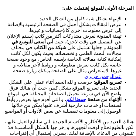
المرحلة الأولى للموقع إشتملت على:
الإنتهاء بشكل شبه كامل من الشكل الجديد.
عرض المقالات بشكل أجمل في الصفحة الرئيسية بالإضافة
إلى عرض معلومات أخرى كالإحصائيات و غيرها.
تهيئة المدونة لعرض مشاركات أكثر من كاتب (سيتم الإعلان
عن التفصيل في وقت لاحق)، حيث أني
أسعى للتوسع في
المدونة
و جعلها تشتمل على
شبكة من الكتاب
في مختلف
مجالات البحث العلمي و تخصصاته، بحيث يكون لكل كاتب
إمكانية كتابة مقالاته الخاصة بإسمه الخاص، مع وجود صفحة
خاصة بكل كاتب تعرض معلوماته و روابط لآخر مقالاته و
غيرها. لاستعراض مثال على الصفحة يمكنك زيارة صفحة
عبدالرحمن حريري
.
تسريع الموقع
: حرصت و لله الحمد أثناء عملي على الشكل
الجديد على تسريع الموقع بشكل كبير، حيث أن هنالك فرق
واضح الآن في سرعة تحميل الصفحات المختلفة في الموقع.
الإنتهاء من صفحة
جمعنا لكم
، و التي أقوم فيها بعرض روابط
لصفحات أو خدمات خارجية أشرف عليها يمكن من خلالها
الوصول إلى معلومات تفصيلية عن بعض الأدوات أو المواضيع.
هنالك العديد من الأفكار و الأقسام الجديدة التي سأتابع العمل عليها،
لكن بالطبع تحتاج لوقت لتجهيزها و إخراجها بالشكل المناسب! فلا
تنسوني من الدعاء. بالإضافة لذلك، يسرني إستقبال أي إقتراحات