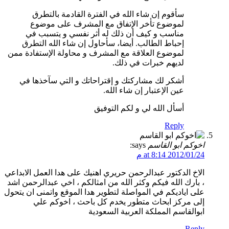
سأقوم إن شاء الله في الفترة القادمة بالتطرق
لموضوع تأخر الإتفاق مع المشرف على موضوع
مناسب و كيف أن ذلك له أثر نفسي و يتسبب في
إحباط الطالب. أيضا، سأحاول إن شاء الله التطرق
لموضوع العلاقة مع المشرف و محاولة الإستفادة ممن
لديهم خبرات في ذلك.
أشكر لك مشاركتك و إقتراحاتك و التي سآخذها في
عين الإعتبار إن شاء الله.
أسأل الله لي و لكم التوفيق
Reply
اخوكم ابو القاسم
says:
2012/01/24 at 8:14 م
الاخ الدكتور عبدالرحمن حريري اهنيك على هدا العمل الابداعي
، بارك الله فيكم وكثر الله من امثالكم ، اخي عبدالرحمن اشد
على اياديكم في المواصلة لتطوير هدا الموقع واتمنى ان يتحول
إلى مركز ابحاث متطور يخدم كل باحث ، اخوكم علي
ابوالقاسم المملكة العربية السعودية
Reply