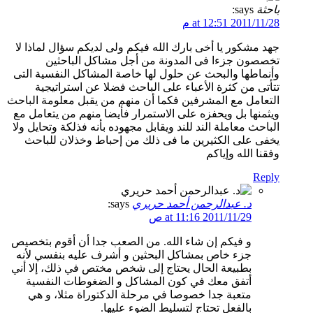
باحثة
says:
2011/11/28 at 12:51 م
جهد مشكور يا أخى بارك الله فيكم ولى لديكم سؤال لماذا لا
تخصصون جزءا فى المدونة من أجل مشاكل الباحثين
وأنماطها والبحث عن حلول لها خاصة المشاكل النفسية التى
تتأتى من كثرة الأعباء على الباحث فضلا عن استراتيجية
التعامل مع المشرفين فكما أن منهم من يقبل معلومة الباحث
ويثمنها بل ويحفزه على الاستمرار فأيضا منهم من يتعامل مع
الباحث معاملة الند للند ويقابل مجهوده بأنه فذلكة وتحايل ولا
يخفى على الكثيرين ما فى ذلك من إحباط وخذلان للباحث
وفقنا الله وإياكم
Reply
د. عبدالرحمن أحمد حريري
says:
2011/11/29 at 11:16 ص
و فيكم إن شاء الله. من الصعب جدا أن أقوم بتخصيص
جزء خاص بمشاكل البحثين و أشرف عليه بنفسي لأنه
بطبيعة الحال يحتاج إلى شخص مختص في ذلك، إلا أني
أتفق معك في كون المشاكل و الضغوطات النفسية
متعبة جدا خصوصا في مرحلة الدكتوراة مثلا، و هي
بالفعل تحتاج لتسليط الضوء عليها.