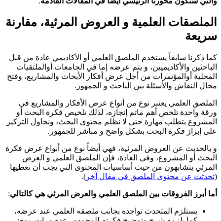
والتي ستكون محورنا الرئيسي أيضاًَ في المقالات القادمة
.
الملصقات العلمية و العروض المرئية، مقارنة
سريعة
كما ذكرنا سابقاً يستخدم الملصق العلمي أو الأكاديمي عادة من قبل
الباحثين والأكاديميين، و يتم عرضه إما في الجامعات أوالملتقيات
المحلية أوالمؤتمرات من أجل عرض أفكار الأبحاث والمشاريع، وفتح
مجال النقاش والأسئلة بين الباحث و الجمهور.
الملصق العلمي يعتبر نوع من أنواع عرض الأفكار والمشاريع في
ورقة واحدة تلخص أهم ماتم إنجازه، لذلك تلخيص فكرة البحث أو
المشروع يتطلب مهارة حتى لا نظلم محتوى البحث، ونحاول التركيز
على إبراز فكرة البحث بشكل واضح و مباشر للجمهور.
و بالحديث عن العروض المرئية، فهي أيضاً نوع من أنواع عرض فكرة
البحث أو المشروع، وفي العادة، فإن الملصق العلمي و العرض
المرئي يتشابهون من حيث أساسيات المحتوى التي يجب أن نغطيها
(
تحدثت عن محتوى الملصق في مقال آخر
).
أما أبرز الفروقات بين الملصق العلمي والعرض المرئي هي كالتالي
:
يستلزم المتحدث تواجده بجانب ملصقه العلمي عند عرضه،
كما يلزمه شرح وتوضيح فكرته للمجمهور عدة مرات، بمعنى