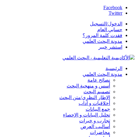
Facebook
Twitter
الدخول/التسجيل
حسابي العام
فقدت كلمة المرور؟
مدونة البحث العلمي
استشر خبير
الرئيسية
مدونة البحث العلمي
نصائح عامة
أسس و منهجية البحث
تصميم البحث
الإطار النظري/متن البحث
أخلاقيات و آداب
جمع البيانات
تحليل البيانات و الإحصاء
تجارب و خبرات
أساليب العرض
محاضرات