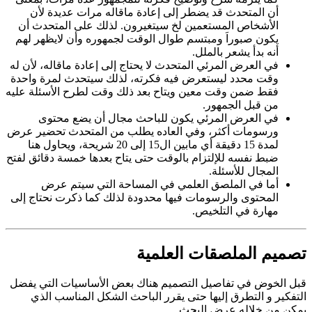
أن المتحدث قد يضطر إلى إعادة ماقاله مرات عديدة لأن
الأشخاص المستعمين لخ سيتغيرون. لذلك على المتحدث أن
يكون صبوراَ ومبتسم طوال الوقت لجمهوره وأن لايظهر لهم
أنه بدأ يشعر بالملل.
في العرض المرئي المتحدث لا يحتاج إلى إعادة ماقاله، لأن له
وقت محدد ليستعرض فيه فكرته، لذلك سيتحدث لمرة واحدة
فقط ضمن وقت معين ويتاح بعد ذلك وقت لطرح الأسئلة عليه
من قبل الجمهور.
في العرض المرئي يكون للباحث مجال أن يضع محتوى
ورسومات أكثر، وفي العاده يطلب من المتحدث تحضير عرض
لمدة 15 دقيقة أي مابين ال15 إلى 20 شريحة، ويحاول هنا
ضبط نفسه للإلتزام بالوقت حتى يتاح بعدها خمسة دقائق لفتح
المجال للأسئلة.
أما في الملصق العلمي في المساحة التي سيتم عرض
المحتوى والرسومات فيها محدودة لذلك كما ذكرت نحتاج إلى
مهارة في التلخيص.
تصميم الملصقات العلمية
قبل الخوض في تفاصيل التصميم هناك بعض الأساسيات التي يفضل
التفكير و التطرق إليها حتى يقرر الباحث الشكل المناسب الذي
يمكن من خلاله عرض البحث.