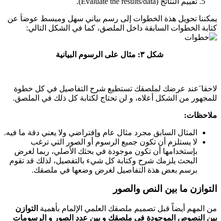
تقييم النتائج (Evaluate the results/data).
يمكننا تحويل هذة الخطوات إلى رسم بياني سهل ومبسط عوضاَ عن
كتابة الخطوات السابقة داخل الملصق، كما في الشكل التالي:
شكل ٣: مثال على الرسوم البيانية
لاحقا َعند عرضك لملصقك تستطيع شرح التفاصيل في كل خطوة
للمجهور من الشكل أعلاه، و لن تحتاج لكتابة كل ذلك في الملصق.
ملاحظات:
المثال السابق مجرد مثال عام وإفتراضي ولا يعني دقة ما فيه.
لا يستلزم أن تكون جميع الرسوم أو الصور التي ترغب
بإستخدامها أن تكون موجودة في بحثك الأصلي، ربما لغرض
البحث يلزمك شرح وكتابة كل شيء بالتفصيل، لذلك قد تقوم
برسم بعض هذة التفاصيل لغرض وضعها في ملصقك.
التوازن ما بين النص والصور
من المهم أيضاً قبل تصميم ملصقك العلمي الإلمام بأهمية
التوازن
بين النصوص الموجودة في ملصقك و بين عدد الصور و الرسومات