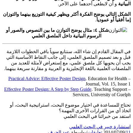
البيانية
و أن لايطغى أحدهما على الآخر.
الشكل التالي يوضح الفكرة أكثر ويظهر كيفية التوزيع بينهما والتوزان
إما أفقياً أو عمودياَ
.
شكل ٤: مثال يوضح التوازن ما بين النصوص والصور أو
الرسوم البيانية داخل الملصق العلمي
في المقال القادم إن شاء الله، سنتابع سوياً باقي الخطوات اللازمة
قبل و بعد تصميم الملصق العلمي، إلى جانب النقاط الأساسية التي
يجب أن يحويها كل ملصق علمي، مع إستعراض لأمثلة للعديد من
الملصقات العلمية باللغة الإنجليزية و العربية و مقارنة سريعة بينهما.
Practical Advice: Effective Poster Design
. Education for Health
–
Journal, Vol. 15, Issue 1
Effective Poster Design: A Step by Step Guide
. Teaching Support
–
Services, University of Guelph
تحتاج للمساعدة في اختيار موضوع البحث، استراتيجية البحث، أو
اتخاذ أي من القرارات الأخرى المهمة؟
استفد من خبرائنا في البحث العلمي
استشارة خبير في البحث العلمي
11 تعليقات
/
2014/07/09
/
بواسطة
عهد الجرف