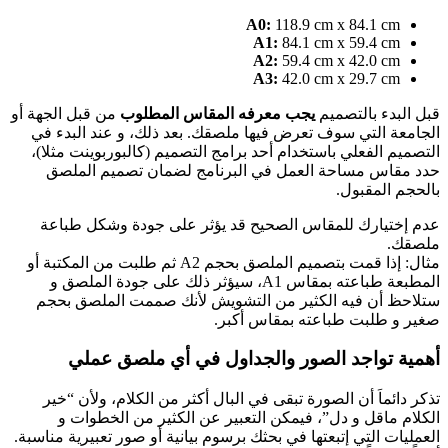
A0:
118.9 cm x 84.1 cm
A1:
84.1 cm x 59.4 cm
A2:
59.4 cm x 42.0 cm
A3:
42.0 cm x 29.7 cm
قبل البدء بالتصميم
يجب معرفه المقاس المطلوب
من قبل الجهة أو
الجامعة التي سوف تعرض فيها ملصقك. بعد ذلك، و عند البدء في
التصميم الفعلي باستخدام أحد برامج التصميم (كالبوربوينت مثلا)،
حدد مقاس مساحة العمل في البرنامج لضمان تصميم الملصق
بالحجم المقبول.
عدم إختيارك للمقاس الصحيح قد يؤثر على جودة وشكل طباعة
ملصقك.
مثال: إذا قمت بتصميم الملصق بحجم A2 ثم طلبت من المكتبة أو
المطبعة طباعته بمقاس A1، سيؤثر ذلك على جودة الملصق و
ستلاحظ أن فيه الكثير من التشويش لأنك صممت الملصق بحجم
صغير و طلبت طباعته بمقاس أكبر.
أهمية تواجد الصور والجداول في أي ملصق عملي
تذكر دائماَ أن الصورة تبقى في البال أكثر من الكلام، ولأن “خير
الكلام ماقل و دل”، فيمكن التعبير عن الكثير من الخطوات و
العمليات التي إتبعتها في بحثك برسوم بيانية أو صور تعبيرية مناسبة.