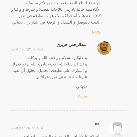
موضوع احتاح البحث فيه أجد مدونتكم سابقا و
الأكاديمية حاليا بادرتني بالإجابة تفصيلا و شرحا و وافيا و
كافيا. عندها لا أملك لكم إلا دعوات صادقة في ظهر
الغيب بالتوفيق و السداد و الرفعة في الدارين،، تحياتي
Reply
عبدالرحمن حريري
2015/07/14 at 7:23 ص
says:
و عليكم السلام و رحمة الله و بركاته،
و لك إن شاء الله أخت حنان و الله يرفع قدرك
و أشكرك على تعليقك الجميل. نحاول أن نفيد
غيرنا و لا نستغني عن دعواتكم.
تحياتي
Reply
امير
2015/08/16 at 4:45 ص
says:
السلام عليكم اخي الكريم عبدالرحمن ..انه لجهد