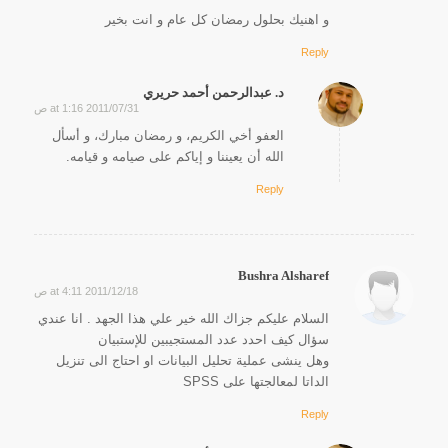
و اهنيك بحلول رمضان كل عام و انت بخير
Reply
د. عبدالرحمن أحمد حريري
2011/07/31 at 1:16 ص
says:
العفو أخي الكريم، و رمضان مبارك، و أسأل
الله أن يعيننا و إياكم على صيامه و قيامه.
Reply
Bushra Alsharef
2011/12/18 at 4:11 ص
says:
السلام عليكم جزاك الله خير علي هذا الجهد . انا عندي
سؤال كيف احدد عدد المستجيبين للإستبيان
وهل ينشى عملية تحليل البيانات او احتاج الى تنزيل
الداتا لمعالجتها على SPSS
Reply