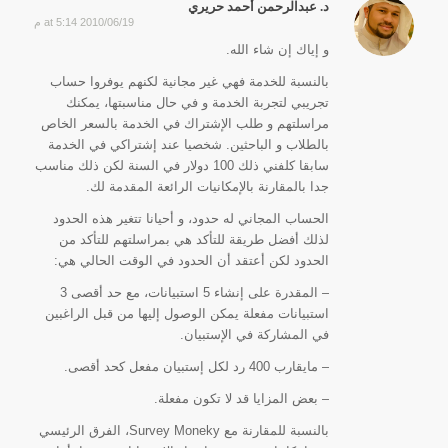
د. عبدالرحمن أحمد حريري
2010/06/19 at 5:14 م
says:
و إياك إن شاء الله.
بالنسبة للخدمة فهي غير مجانية لكنهم يوفروا حساب
تجريبي لتجربة الخدمة و في حال مناسبتها، يمكنك
مراسلتهم و طلب الإشتراك في الخدمة بالسعر الخاص
بالطلاب و الباحثين. شخصيا عند إشتراكي في الخدمة
سابقا كلفني ذلك 100 دولار في السنة لكن ذلك مناسب
جدا بالمقارنة بالإمكانيات الرائعة المقدمة لك.
الحساب المجاني له حدود، و أحيانا تتغير هذه الحدود
لذلك أفضل طريقة للتأكد هي بمراسلتهم للتأكد من
الحدود لكن أعتقد أن الحدود في الوقت الحالي هي:
– المقدرة على إنشاء 5 استبيانات، مع حد أقصى 3
استبيانات مفعلة يمكن الوصول إليها من قبل الراغبين
في المشاركة في الإستبيان.
– مايقارب 400 رد لكل إستبيان مفعل كحد أقصى.
– بعض المزايا قد لا تكون مفعلة.
بالنسبة للمقارنة مع Survey Moneky، الفرق الرئيسي