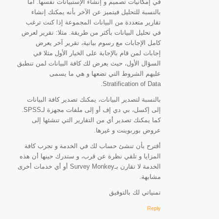
في إمكانيات تصميم و إنشاء الإستبيانات نفسها. أما
بالنسبة للتحليل فيتميز عن الآخر بأنه يمكنك إنشاء
تقارير متعددة من البيانات المجموعة إذا كنت ترغب
في تحليل البيانات بأكثر من طريقة. مثلا: تقرير لعرض
كامل الإجابات مع رسوم بيانية، تقرير آخر يعرض
إجابات لمن قام بالإجابة على الخيار الأول مثلا في
السؤال الأول، حيث يعرض لك كافة البيانات لمن تنطبق
عليهم الشروط التي تضعها و هي ما يسمى
Stratification of Data.
بالنسبة لتصدير البيانات، يمكنك تصدير كافة البيانات
إلى إكسل، بي دي إف أو إلى ملفات مجهزة لـSPSS.
كما يمكنك تصدير أي من التقارير التي تنشئها إلى
عروض بوربوينت و غيرها.
أقترح بأن تنشئ حساب لك في الخدمة و تجرب كافة
المزايا و تلقي نظرة عن قرب، و ستدرك حينها أن هذه
الخدمة لا تقارن بـSurvey Monkey أو أي خدمات أخرى
مشابهة.
تمنياتي لك بالتوفيق
Reply