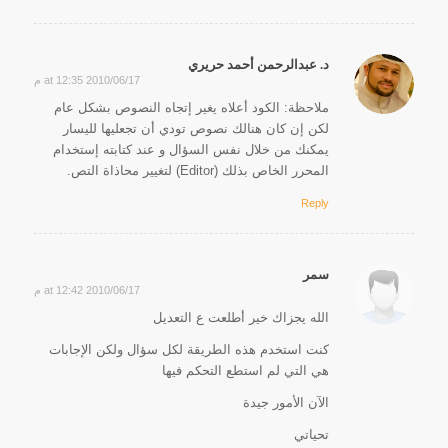
د. عبدالرحمن أحمد حريري
2010/06/17 at 12:35 م
says:
ملاحظة: الكود أعلاه يغير إتجاه النصوص بشكل عام
لكن إن كان هنالك نصوص تودي أن تجعليها لليسار
يمكنك من خلال نفس السؤال و عند كتابته إستخدام
المحرر الخاص بذلك (Editor) لتغيير محاذاة التص.
Reply
سمر
2010/06/17 at 12:42 م
says:
الله يجزاك خير أطلعت ع التعديل
كنت استخدم هذه الطريقة لكل سؤال ولكن الإجابات
هي التي لم استطع التحكم فيها
الآن الأمور جيدة
تحياتي