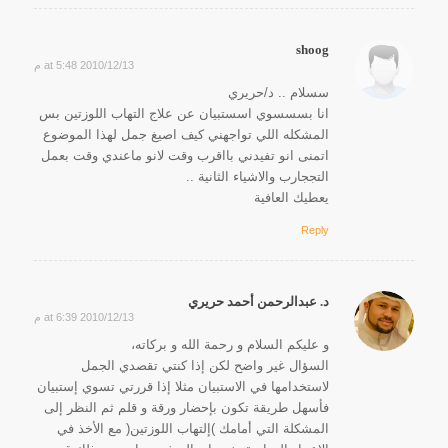
shoog
2010/12/13 at 5:48 م
says:
سسلام .. د/حريري
انا بسسسوي اسستبيان عن علاج التهاب اللوزتين بس
المشكله اللي تواجهني كيف اصيغ جمل لهذا الموضوع
اتمنى انو تفيدني بااقرب وقت لانو ماعندي وقت بعمل
التججارب والاشياء الثانية ..
يعطيك العافية
Reply
د. عبدالرحمن أحمد حريري
2010/12/13 at 6:39 م
says:
و عليكم السلام و رحمة الله و بركاته،
السؤال غير واضح لكن إذا كنتي تقصدي الجمل
لاستخدامها في الاستبيان مثلا إذا قررتي تسوي إستبيان
فأسهل طريقة تكون بإحضار ورقة و قلم ثم النظر إلى
المشكلة التي أمامك )إلتهاب اللوزتين( مع الأخذ في