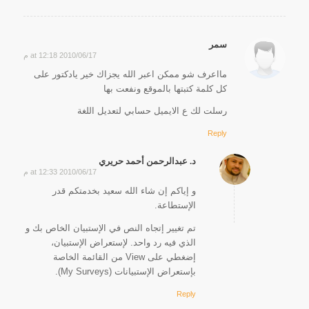
سمر
2010/06/17 at 12:18 م
says:
مااعرف شو ممكن اعبر الله يجزاك خير يادكتور على
كل كلمة كتبتها بالموقع ونفعت بها
رسلت لك ع الايميل حسابي لتعديل اللغة
Reply
د. عبدالرحمن أحمد حريري
2010/06/17 at 12:33 م
says:
و إياكم إن شاء الله سعيد بخدمتكم قدر
الإستطاعة.
تم تغيير إتجاه النص في الإستبيان الخاص بك و
الذي فيه رد واحد. لإستعراض الإستبيان،
إضغطي على View من القائمة الخاصة
بإستعراض الإستبيانات (My Surveys).
Reply