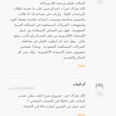
السلام عليكم ورحمة الله وبركاته
الله يجزاك خيرا د /عبدالرحمن على ما تقدمه لطلاب
الدراسات العليا . وارغب في مساعدتك انا طالب
ماجستير محاسبة وصممت استبانة تقليدية بصيغة الورد
واستهدفت الشركات المساهمة في المملكة العربية
السعودية . فهل من الممكن الإستفادة من عمل
الإستبانة الإلكترونية من قبل الشركة ولو كانت بمبلغ
مالي . وهل تجد انه اسلوب افضل في مخاطبة
الشركات المساهمة السعودية . وبماذا تنصحني
بخصوص عمل الإستيانة الالكترونية . ولك مني كل
الشكر والتقديير
Reply
أم البنات
2018/12/07 at 3:06 م
says:
الله يجزاك خير ، ضروري شرح كيف يمكن تصدير
البيانات إلى Spss في الحساب المجاني ؟
لدي عمل من الضرور انجازه حالا في الاحصاء
Reply