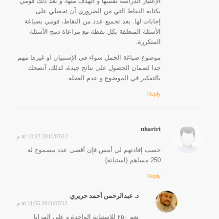
الإعتبار الدراسة نفسها و الهدف منها، و بعد ذلك قومي
بكتابة النقاط التي من الضروري آن تحصلي على
إجابات لها. بعد تجميع عدد من النقاط، قومي بصياغة
الأسئلة المتعلقة بكل نقطة مع مراعاة دمج الأسئلة
المتكررة.
موضوع صياغة الجمل سواء في الإستبيان آو غيرها مهم
جدا لضمان الحصول على نتائج جيدة، لذلك، آنصحك
بالتفكير في الموضوع و عدم العجلة.
Reply
nhariri
2011/07/12 at 10:27 م
says:
حسب إفادتهم لي أمس فإن أقصى عدد مسموح له
250 مساهم (استبانة)
Reply
د. عبدالرحمن أحمد حريري
2011/07/12 at 11:55 م
says:
نعم ٢٥٠ للإستبانة الواحدة و على المزايا