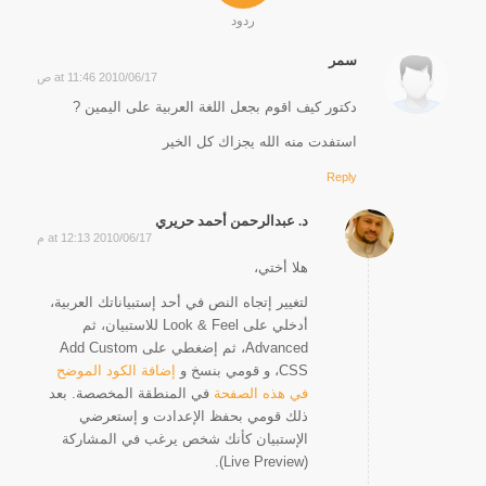
ردود
سمر
2010/06/17 at 11:46 ص
says:
دكتور كيف اقوم بجعل اللغة العربية على اليمين ?
استفدت منه الله يجزاك كل الخير
Reply
د. عبدالرحمن أحمد حريري
2010/06/17 at 12:13 م
says:
هلا أختي،
لتغيير إتجاه النص في أحد إستبياناتك العربية،
أدخلي على Look & Feel للاستبيان، ثم
Advanced، ثم إضغطي على Add Custom
CSS، و قومي بنسخ و
إضافة الكود الموضح
في هذه الصفحة
في المنطقة المخصصة. بعد
ذلك قومي بحفظ الإعدادت و إستعرضي
الإستبيان كأنك شخص يرغب في المشاركة
(Live Preview).