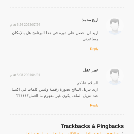
اريج محمذ
2023/07/24 at 8:24 م
says:
اريد ان احصل على دورة في هذا البرنامج هل بالإمكان
مساعدتي
Reply
عبير عقل
2024/04/24 at 5:08 م
says:
السلام عليكم
اريد تنزيل النتائج بصورة رقمية وليس كلمات في اكسل
عند تنزيل الملف يكون غير مقهوم ما العمل؟؟؟؟؟؟
Reply
Trackbacks & Pingbacks
نصائح في البحث العلمي » الأكاديمية التعليمية - البحث العلمي
: