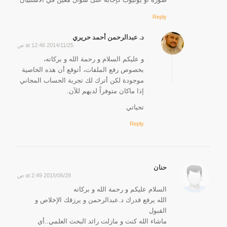
Reply
د. عبدالرحمن أحمد حريري
2014/11/25 at 12:46 ص
says:
و عليكم السلام و رحمة الله و بركاته،
بخصوص رفع الملفات، أتوقع أن هذه الخاصية
موجودة لكن أترك لك تجربة الحساب المجاني
إذا ماكان متوفراً لديهم للآن.
تحياتي
Reply
حنان
2015/06/28 at 2:49 ص
says:
السلام عليكم و رحمة الله و بركاته
الله يرفع قدرك د.عبدالرحمن و يرزقك الإخلاص و
القبول
ماشاء الله كنت و مازلت رائد البحث العلمي..أي