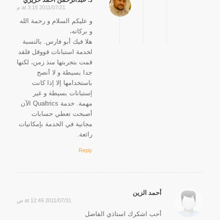
2011/07/21 at 3:15 م
says:
و عليكم السلام و رحمة الله
و بركاته،
هلا فيك أبو فارس. بالنسبة
لخدمة استبانات قووقل فلقد
قمت بتجربتها منذ زمن، لكنها
جدا بسيطة و لا أنصح
باستخدامها إلا إذا كانت
إستبانات بسيطة و غير
مهمة. خدمة Qualtrics الآن
أصبحت تعطي حسابات
مجانية في الخدمة بإمكانيات
رائعة.
Reply
أحمد الزين
2011/07/31 at 12:49 ص
says:
أحب اشكرك استاذي الفاضل