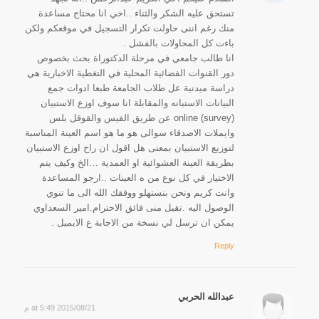
تستحق عليه الشكر والثناء ..اخي انا محتاج مساعدة
منك رغم اننى حاولت تكرار التسجيل في موقعكم ولكن
باءت كل المحاولات بالفشل .
انا طالب جامعي في مرحلة الدكتوراة بحث بخصوص
دور القنوات الفضائية المحلية في التغطية الاخبارية هي
دراسة ميدنية عل طلاب الجامعة طبعا ادوات جمع
البيانات الاستبانه والمقابلة انا سوف اوزع الاستبيان
(online (survey عن طريق الفيس والقوقل بلس
وايملات الاصدقاء سوالى هو ما هو اسم العينة المناسبة
لتوزيع الاستبيان بمعنى هل اقول ان راح اوزع الاستبيان
بطريقة العينة العشوائية او العمدية …الخ وكيف يتم
الاختيار في كل نوع من ه العينات ..ارجو المساعدة
وانت كريم ونحن بنستهلو ووفقك الله الى ما تنوي
الوصول اليه .تقبل منى فائق الاحترام.امير السعداوي
يمكن ان ترسل لي نسخة من الاجابة ع الايميل .
Reply
عبدالله الحربي
2015/08/21 at 5:49 م
says: