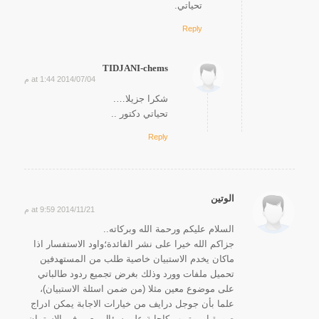
تحياتي.
Reply
TIDJANI-chems
2014/07/04 at 1:44 م
says:
شكرا جزيلا….
تحياتي دكتور ..
Reply
الوتين
2014/11/21 at 9:59 م
says:
السلام عليكم ورحمة الله وبركاته..
جزاكم الله خيرا على نشر الفائدة؛واود الاستفسار اذا
ماكان يخدم الاستبيان خاصية طلب من المستهدفين
تحميل ملفات وورد وذلك بغرض تجميع ردود طالباتي
على موضوع معين مثلا (من ضمن اسئلة الاستبيان)،
علما بأن جوجل درايف من خيارات الاجابة يمكن ادراج
صورة او يوتيوب كإجابة على سؤال معين في الاستبيان