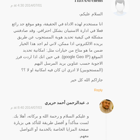
TIDJANI-chems
2014/07/01 at 4:30 م
says:
السلام عليكم،
انا مستخدم لهذه الاداة في الحقيقة، وهو موقع جد رائع
فعلا في ادارة الاستبيان بشكل احترافي. وقد صادفتني
مشكلة في كيفية تحديد هوية المستجوب عن طريق
بريده الالكتروني اذا ممكن، لاني لم اجد هذا الخيار
ضمن ما هو متاح من خيارات مثل: امكانية تحديد
الموقع (google Geo IP). في حين انك اذا اردت فرز
الاجوبة حسب عناوين بريد المرسل اليهم
(المستجوبين) لا ادري ان كان فيه امكانية او لا ؟؟
جازاكم الله كل خير
Reply
د. عبدالرحمن أحمد حريري
2014/07/03 at 8:40 م
says:
و عليكم السلام و رحمة الله و بركاته، أهلا بك.
لست متأكداً و أفضل طريقة للتأكد هي بزيارة
صفحة المزايا الخاصة بالخدمة أو التواصل
معهم.